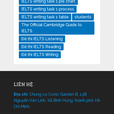
IELTS writing task 1 pie chart
IELTS writing task 1 process
IELTS writing task 1 table
students
The Official Cambridge Guide to
IELTS
Đề thi IELTS Listening
Đề thi IELTS Reading
Đề thi IELTS Writing
LIÊN HỆ
Địa chỉ
: Chung cư Conic Garden B, 13B
Nguyễn Văn Linh, Xã Bình Hưng, thành phố Hồ
Chí Minh.