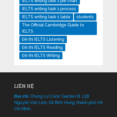
IELTS writing task 1 pie chart
IELTS writing task 1 process
IELTS writing task 1 table
students
The Official Cambridge Guide to
IELTS
Đề thi IELTS Listening
Đề thi IELTS Reading
Đề thi IELTS Writing
LIÊN HỆ
Địa chỉ
: Chung cư Conic Garden B, 13B
Nguyễn Văn Linh, Xã Bình Hưng, thành phố Hồ
Chí Minh.