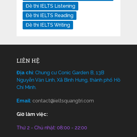
Đề thi IELTS Listening
Đề thi IELTS Reading
Đề thi IELTS Writing
LIÊN HỆ
Địa chỉ
: Chung cư Conic Garden B, 13B
Nguyễn Văn Linh, Xã Bình Hưng, thành phố Hồ
Chí Minh.
Email
:
contact@ieltsquangtri.com
Giờ làm việc:
Thứ 2 - Chủ nhật: 08:00 - 22:00