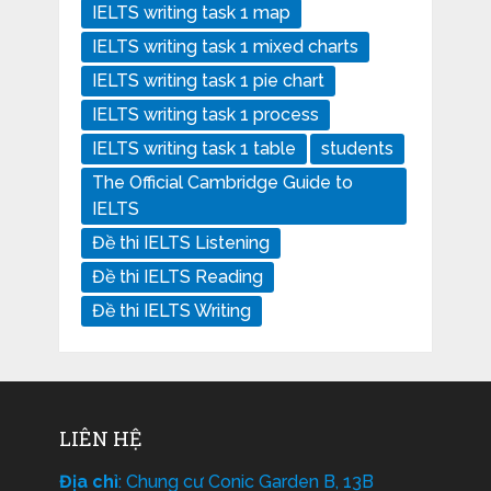
IELTS writing task 1 map
IELTS writing task 1 mixed charts
IELTS writing task 1 pie chart
IELTS writing task 1 process
IELTS writing task 1 table
students
The Official Cambridge Guide to
IELTS
Đề thi IELTS Listening
Đề thi IELTS Reading
Đề thi IELTS Writing
LIÊN HỆ
Địa chỉ
: Chung cư Conic Garden B, 13B