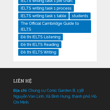
IELTS writing task 1 pie chart
IELTS writing task 1 process
IELTS writing task 1 table
students
The Official Cambridge Guide to
IELTS
Đề thi IELTS Listening
Đề thi IELTS Reading
Đề thi IELTS Writing
LIÊN HỆ
Địa chỉ
: Chung cư Conic Garden B, 13B
Nguyễn Văn Linh, Xã Bình Hưng, thành phố Hồ
Chí Minh.