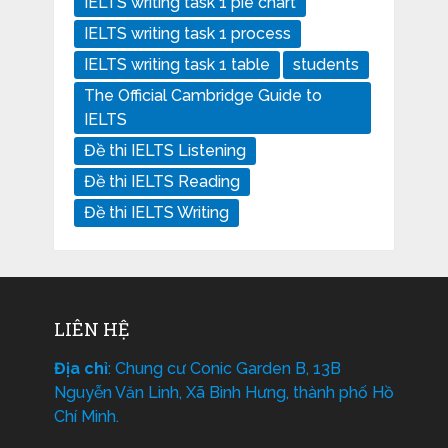
IELTS writing task 1 pie chart
IELTS writing task 1 process
IELTS writing task 1 table
students
The Official Cambridge Guide to
IELTS
Đề thi IELTS Listening
Đề thi IELTS Reading
Đề thi IELTS Writing
LIÊN HỆ
Địa chỉ
: Chung cư Conic Garden B, 13B
Nguyễn Văn Linh, Xã Bình Hưng, thành phố Hồ
Chí Minh.